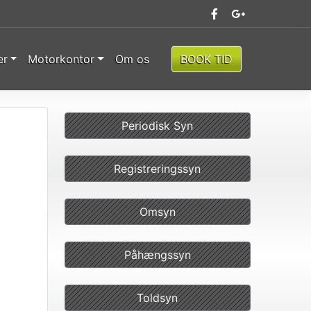
er
Motorkontor
Om os
BOOK TID
Periodisk Syn
Registreringssyn
Omsyn
Påhængssyn
Toldsyn