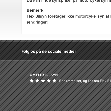
Du kan finde synspriser på motorcykel syn m
Bemærk:
Flex Bilsyn foretager
ikke
motorcykel syn af 
ændringer!
Følg os på de sociale medier
OM FLEX BILSYN
Bedømmelser, og lidt om Flex Bil